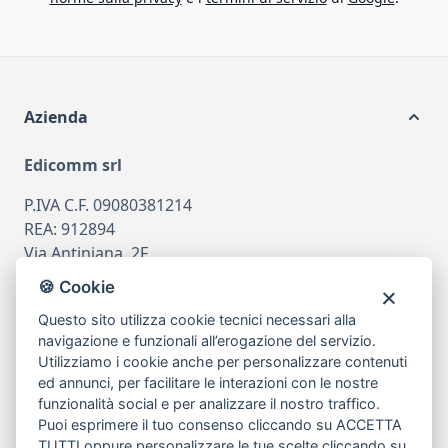
Azienda
Edicomm srl
P.IVA C.F. 09080381214
REA: 912894
Via Antiniana, 2F
80078 Pozzuoli
🍪 Cookie
tel
081.7515380
Questo sito utilizza cookie tecnici necessari alla
email
info@edicomm.it
navigazione e funzionali all’erogazione del servizio.
Utilizziamo i cookie anche per personalizzare contenuti
ed annunci, per facilitare le interazioni con le nostre
funzionalità social e per analizzare il nostro traffico.
Assistenza Clienti
Puoi esprimere il tuo consenso cliccando su ACCETTA
TUTTI oppure personalizzare le tue scelte cliccando su