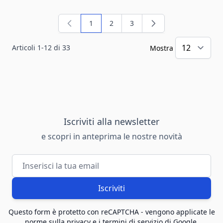
1
2
3
Attualmente stai leggendo la pagina
Pagina
Pagina
Articoli
1
-
12
di
33
Mostra
Iscriviti alla newsletter
e scopri in anteprima le nostre novità
Indirizzo email
Iscriviti
Questo form è protetto con reCAPTCHA - vengono applicate le
norme sulla privacy
e i
termini di servizio
di
Google
.