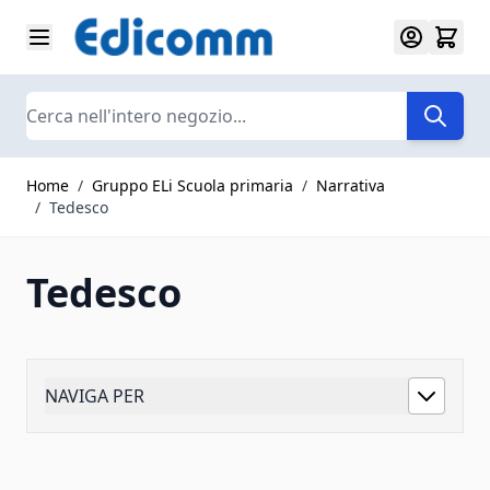
Salta al contenuto
Search
Home
/
Gruppo ELi Scuola primaria
/
Narrativa
/
Tedesco
Tedesco
NAVIGA PER