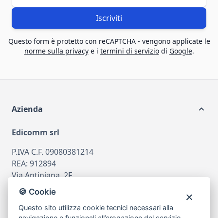
Iscriviti
Questo form è protetto con reCAPTCHA - vengono applicate le
norme sulla privacy
e i
termini di servizio
di
Google
.
Azienda
Edicomm srl
P.IVA C.F. 09080381214
REA: 912894
Via Antiniana, 2F
80078 Pozzuoli
🍪 Cookie
tel
081.7515380
Questo sito utilizza cookie tecnici necessari alla
email
info@edicomm.it
navigazione e funzionali all’erogazione del servizio.