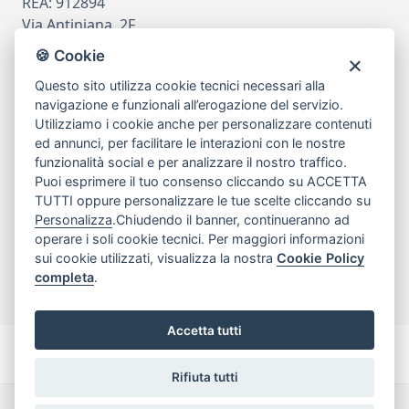
REA: 912894
Via Antiniana, 2F
80078 Pozzuoli
🍪 Cookie
tel
081.7515380
Questo sito utilizza cookie tecnici necessari alla
email
info@edicomm.it
navigazione e funzionali all’erogazione del servizio.
Utilizziamo i cookie anche per personalizzare contenuti
ed annunci, per facilitare le interazioni con le nostre
funzionalità social e per analizzare il nostro traffico.
Assistenza Clienti
Puoi esprimere il tuo consenso cliccando su ACCETTA
TUTTI oppure personalizzare le tue scelte cliccando su
Chi siamo
Personalizza
.Chiudendo il banner, continueranno ad
operare i soli cookie tecnici. Per maggiori informazioni
sui cookie utilizzati, visualizza la nostra
Cookie Policy
My Account
completa
.
Accetta tutti
Rifiuta tutti