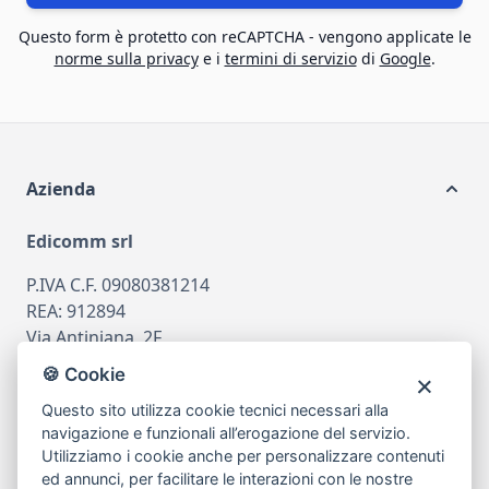
Questo form è protetto con reCAPTCHA - vengono applicate le
norme sulla privacy
e i
termini di servizio
di
Google
.
Azienda
Edicomm srl
P.IVA C.F. 09080381214
REA: 912894
Via Antiniana, 2F
80078 Pozzuoli
🍪 Cookie
tel
081.7515380
Questo sito utilizza cookie tecnici necessari alla
email
info@edicomm.it
navigazione e funzionali all’erogazione del servizio.
Utilizziamo i cookie anche per personalizzare contenuti
ed annunci, per facilitare le interazioni con le nostre