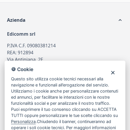
Azienda
Edicomm srl
P.IVA C.F. 09080381214
REA: 912894
Via Antiniana, 2F
80078 Pozzuoli
🍪 Cookie
tel
081.7515380
Questo sito utilizza cookie tecnici necessari alla
email
info@edicomm.it
navigazione e funzionali all’erogazione del servizio.
Utilizziamo i cookie anche per personalizzare contenuti
ed annunci, per facilitare le interazioni con le nostre
funzionalità social e per analizzare il nostro traffico.
Assistenza Clienti
Puoi esprimere il tuo consenso cliccando su ACCETTA
TUTTI oppure personalizzare le tue scelte cliccando su
Chi siamo
Personalizza
.Chiudendo il banner, continueranno ad
operare i soli cookie tecnici. Per maggiori informazioni