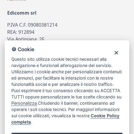
Edicomm srl
P.IVA C.F. 09080381214
REA: 912894
Via Antiniana, 2F
80078 Pozzuoli
🍪 Cookie
tel
081.7515380
Questo sito utilizza cookie tecnici necessari alla
email
info@edicomm.it
navigazione e funzionali all’erogazione del servizio.
Utilizziamo i cookie anche per personalizzare contenuti
ed annunci, per facilitare le interazioni con le nostre
funzionalità social e per analizzare il nostro traffico.
Assistenza Clienti
Puoi esprimere il tuo consenso cliccando su ACCETTA
TUTTI oppure personalizzare le tue scelte cliccando su
Chi siamo
Personalizza
.Chiudendo il banner, continueranno ad
operare i soli cookie tecnici. Per maggiori informazioni
sui cookie utilizzati, visualizza la nostra
Cookie Policy
My Account
completa
.