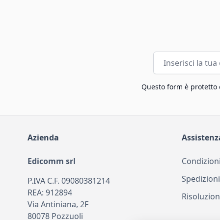
Indirizzo email
Questo form è protetto
Azienda
Assistenz
Edicomm srl
Condizioni
Spedizioni
P.IVA C.F. 09080381214
REA: 912894
Risoluzion
Via Antiniana, 2F
80078 Pozzuoli