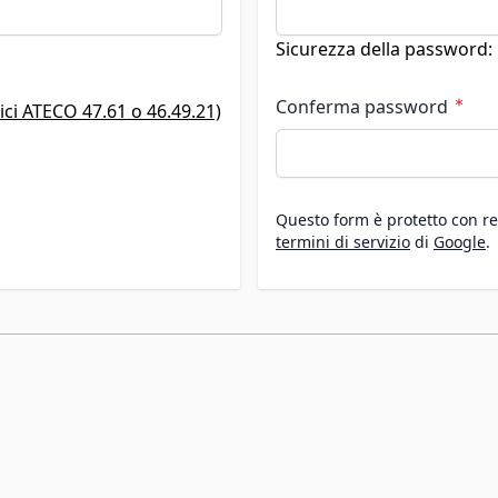
Password nascosta
Sicurezza della password:
Conferma password
odici ATECO 47.61 o 46.49.21)
Conferma password nasco
Questo form è protetto con r
termini di servizio
di
Google
.