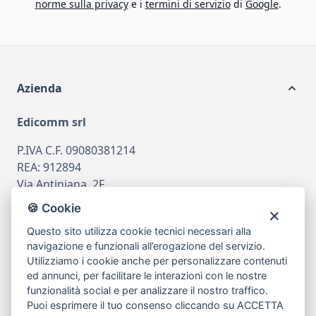
norme sulla privacy
e i
termini di servizio
di
Google
.
Azienda
Edicomm srl
P.IVA C.F. 09080381214
REA: 912894
Via Antiniana, 2F
80078 Pozzuoli
🍪 Cookie
tel
081.7515380
Questo sito utilizza cookie tecnici necessari alla
email
info@edicomm.it
navigazione e funzionali all’erogazione del servizio.
Utilizziamo i cookie anche per personalizzare contenuti
ed annunci, per facilitare le interazioni con le nostre
funzionalità social e per analizzare il nostro traffico.
Assistenza Clienti
Puoi esprimere il tuo consenso cliccando su ACCETTA