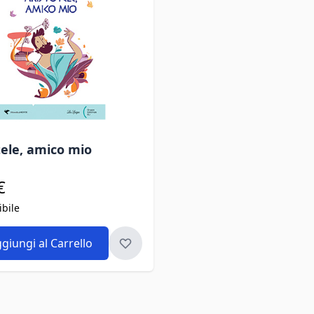
tele, amico mio
€
ibile
giungi al Carrello