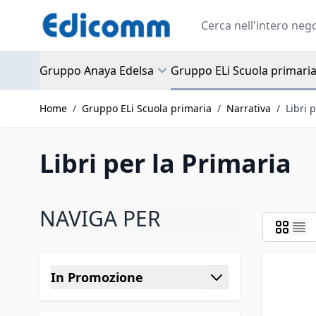
Salta al contenuto
Search
Gruppo Anaya Edelsa
Gruppo ELi Scuola primari
Home
/
Gruppo ELi Scuola primaria
/
Narrativa
/
Libri 
Libri per la Primaria
NAVIGA PER
Passa all'elenco prodotti
In Promozione
filtro