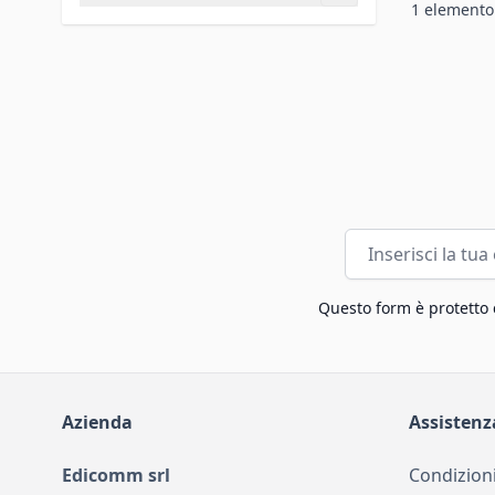
1
elemento
filtro
Indirizzo email
Questo form è protetto
Azienda
Assistenz
Edicomm srl
Condizioni