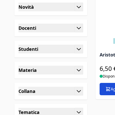
Novità
filtro
Docenti
filtro
Studenti
Aristo
filtro
6,50 
Materia
Dispon
filtro
Ag
Collana
filtro
Tematica