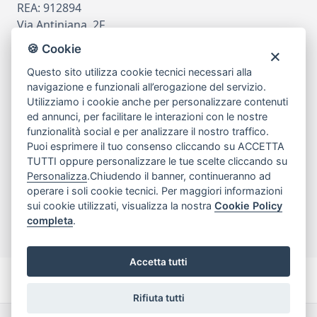
REA: 912894
Via Antiniana, 2F
80078 Pozzuoli
🍪 Cookie
tel
081.7515380
Questo sito utilizza cookie tecnici necessari alla
email
info@edicomm.it
navigazione e funzionali all’erogazione del servizio.
Utilizziamo i cookie anche per personalizzare contenuti
ed annunci, per facilitare le interazioni con le nostre
funzionalità social e per analizzare il nostro traffico.
Assistenza Clienti
Puoi esprimere il tuo consenso cliccando su ACCETTA
TUTTI oppure personalizzare le tue scelte cliccando su
Chi siamo
Personalizza
.Chiudendo il banner, continueranno ad
operare i soli cookie tecnici. Per maggiori informazioni
sui cookie utilizzati, visualizza la nostra
Cookie Policy
My Account
completa
.
Accetta tutti
Rifiuta tutti