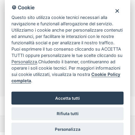
80078 Pozzuoli
🍪 Cookie
tel
081.7515380
Questo sito utilizza cookie tecnici necessari alla
email
info@edicomm.it
navigazione e funzionali all’erogazione del servizio.
Utilizziamo i cookie anche per personalizzare contenuti
ed annunci, per facilitare le interazioni con le nostre
funzionalità social e per analizzare il nostro traffico.
Assistenza Clienti
Puoi esprimere il tuo consenso cliccando su ACCETTA
TUTTI oppure personalizzare le tue scelte cliccando su
Chi siamo
Personalizza
.Chiudendo il banner, continueranno ad
operare i soli cookie tecnici. Per maggiori informazioni
sui cookie utilizzati, visualizza la nostra
Cookie Policy
My Account
completa
.
Accetta tutti
Rifiuta tutti
Dichiarazione di accessibilità
Termini e Condizioni
Personalizza