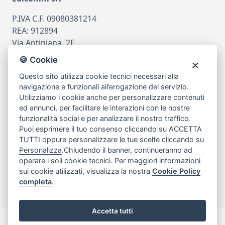
P.IVA C.F. 09080381214
REA: 912894
Via Antiniana, 2F
80078 Pozzuoli
🍪 Cookie
tel
081.7515380
Questo sito utilizza cookie tecnici necessari alla
email
info@edicomm.it
navigazione e funzionali all’erogazione del servizio.
Utilizziamo i cookie anche per personalizzare contenuti
ed annunci, per facilitare le interazioni con le nostre
funzionalità social e per analizzare il nostro traffico.
Assistenza Clienti
Puoi esprimere il tuo consenso cliccando su ACCETTA
TUTTI oppure personalizzare le tue scelte cliccando su
Chi siamo
Personalizza
.Chiudendo il banner, continueranno ad
operare i soli cookie tecnici. Per maggiori informazioni
sui cookie utilizzati, visualizza la nostra
Cookie Policy
My Account
completa
.
Accetta tutti