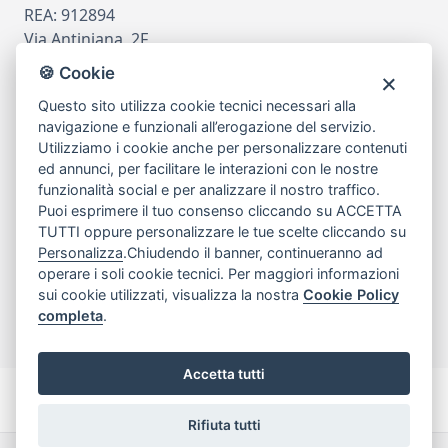
REA: 912894
Via Antiniana, 2F
80078 Pozzuoli
🍪 Cookie
tel
081.7515380
Questo sito utilizza cookie tecnici necessari alla
email
info@edicomm.it
navigazione e funzionali all’erogazione del servizio.
Utilizziamo i cookie anche per personalizzare contenuti
ed annunci, per facilitare le interazioni con le nostre
funzionalità social e per analizzare il nostro traffico.
Assistenza Clienti
Puoi esprimere il tuo consenso cliccando su ACCETTA
TUTTI oppure personalizzare le tue scelte cliccando su
Chi siamo
Personalizza
.Chiudendo il banner, continueranno ad
operare i soli cookie tecnici. Per maggiori informazioni
sui cookie utilizzati, visualizza la nostra
Cookie Policy
My Account
completa
.
Accetta tutti
Rifiuta tutti