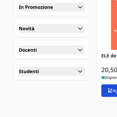
In Promozione
filtro
Novità
filtro
Docenti
ELE de 
filtro
20,50
Studenti
Dispon
filtro
Ag