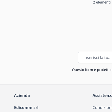
2
elementi
Indirizzo email
Questo form è protetto
Azienda
Assistenz
Edicomm srl
Condizioni