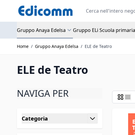
Salta al contenuto
Search
Gruppo Anaya Edelsa
Gruppo ELi Scuola primari
Home
/
Gruppo Anaya Edelsa
/
ELE de Teatro
ELE de Teatro
NAVIGA PER
Passa all'elenco prodotti
Categoria
filtro