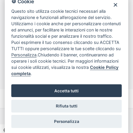
🍪 Cookie
tel
081.7515380
Questo sito utilizza cookie tecnici necessari alla
email
info@edicomm.it
navigazione e funzionali all’erogazione del servizio.
Utilizziamo i cookie anche per personalizzare contenuti
ed annunci, per facilitare le interazioni con le nostre
funzionalità social e per analizzare il nostro traffico.
Assistenza Clienti
Puoi esprimere il tuo consenso cliccando su ACCETTA
TUTTI oppure personalizzare le tue scelte cliccando su
Chi siamo
Personalizza
.Chiudendo il banner, continueranno ad
operare i soli cookie tecnici. Per maggiori informazioni
sui cookie utilizzati, visualizza la nostra
Cookie Policy
My Account
completa
.
Accetta tutti
Rifiuta tutti
Dichiarazione di accessibilità
Termini e Condizioni
Personalizza
Privacy Policy
🍪