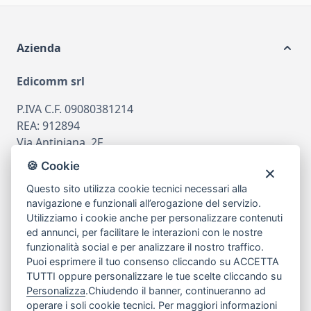
Azienda
Edicomm srl
P.IVA C.F. 09080381214
REA: 912894
Via Antiniana, 2F
80078 Pozzuoli
🍪 Cookie
tel
081.7515380
Questo sito utilizza cookie tecnici necessari alla
email
info@edicomm.it
navigazione e funzionali all’erogazione del servizio.
Utilizziamo i cookie anche per personalizzare contenuti
ed annunci, per facilitare le interazioni con le nostre
funzionalità social e per analizzare il nostro traffico.
Assistenza Clienti
Puoi esprimere il tuo consenso cliccando su ACCETTA
TUTTI oppure personalizzare le tue scelte cliccando su
Chi siamo
Personalizza
.Chiudendo il banner, continueranno ad
operare i soli cookie tecnici. Per maggiori informazioni