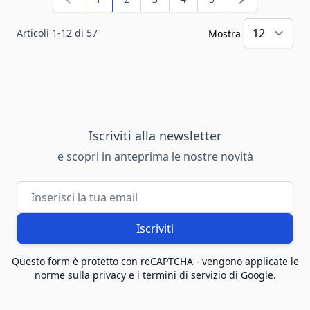
Attualmente stai leggendo la pagina
Pagina
Pagina
Pagina
Pagina
Articoli
1
-
12
di
57
Mostra
Iscriviti alla newsletter
e scopri in anteprima le nostre novità
Indirizzo email
Iscriviti
Questo form è protetto con reCAPTCHA - vengono applicate le
norme sulla privacy
e i
termini di servizio
di
Google
.