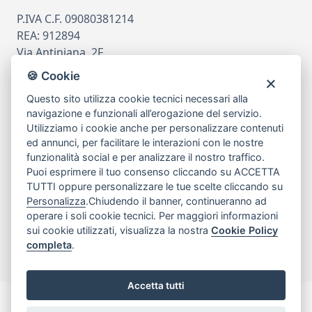
P.IVA C.F. 09080381214
REA: 912894
Via Antiniana, 2F
80078 Pozzuoli
🍪 Cookie
tel
081.7515380
Questo sito utilizza cookie tecnici necessari alla
email
info@edicomm.it
navigazione e funzionali all’erogazione del servizio.
Utilizziamo i cookie anche per personalizzare contenuti
ed annunci, per facilitare le interazioni con le nostre
funzionalità social e per analizzare il nostro traffico.
Assistenza Clienti
Puoi esprimere il tuo consenso cliccando su ACCETTA
TUTTI oppure personalizzare le tue scelte cliccando su
Chi siamo
Personalizza
.Chiudendo il banner, continueranno ad
operare i soli cookie tecnici. Per maggiori informazioni
sui cookie utilizzati, visualizza la nostra
Cookie Policy
My Account
completa
.
Accetta tutti