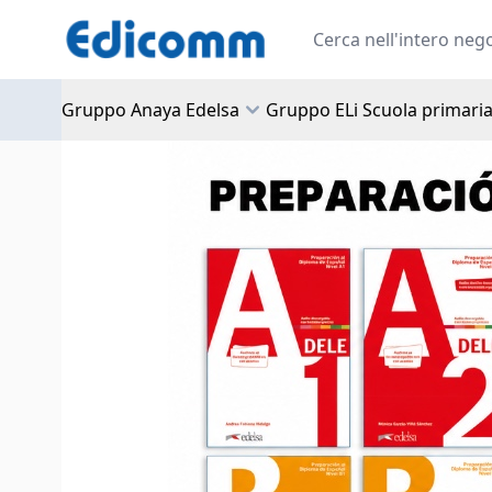
Salta al contenuto
Search
Gruppo Anaya Edelsa
Gruppo ELi Scuola primari