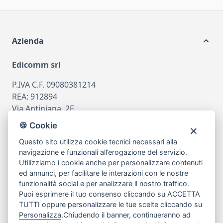
Azienda
Edicomm srl
P.IVA C.F. 09080381214
REA: 912894
Via Antiniana, 2F
80078 Pozzuoli
🍪 Cookie
tel
081.7515380
Questo sito utilizza cookie tecnici necessari alla
email
info@edicomm.it
navigazione e funzionali all’erogazione del servizio.
Utilizziamo i cookie anche per personalizzare contenuti
ed annunci, per facilitare le interazioni con le nostre
funzionalità social e per analizzare il nostro traffico.
Assistenza Clienti
Puoi esprimere il tuo consenso cliccando su ACCETTA
TUTTI oppure personalizzare le tue scelte cliccando su
Chi siamo
Personalizza
.Chiudendo il banner, continueranno ad