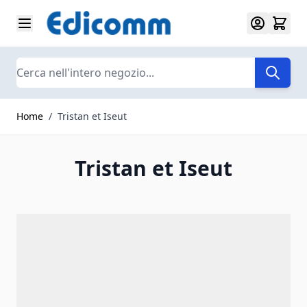
Salta al contenuto
Search
Home
/
Tristan et Iseut
Tristan et Iseut