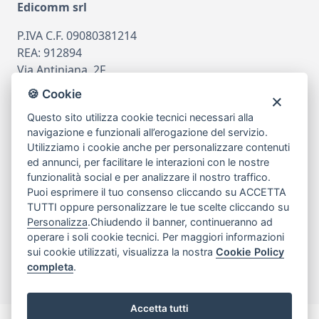
Edicomm srl
P.IVA C.F. 09080381214
REA: 912894
Via Antiniana, 2F
80078 Pozzuoli
🍪 Cookie
tel
081.7515380
Questo sito utilizza cookie tecnici necessari alla
email
info@edicomm.it
navigazione e funzionali all’erogazione del servizio.
Utilizziamo i cookie anche per personalizzare contenuti
ed annunci, per facilitare le interazioni con le nostre
funzionalità social e per analizzare il nostro traffico.
Assistenza Clienti
Puoi esprimere il tuo consenso cliccando su ACCETTA
TUTTI oppure personalizzare le tue scelte cliccando su
Chi siamo
Personalizza
.Chiudendo il banner, continueranno ad
operare i soli cookie tecnici. Per maggiori informazioni
sui cookie utilizzati, visualizza la nostra
Cookie Policy
My Account
completa
.
Accetta tutti