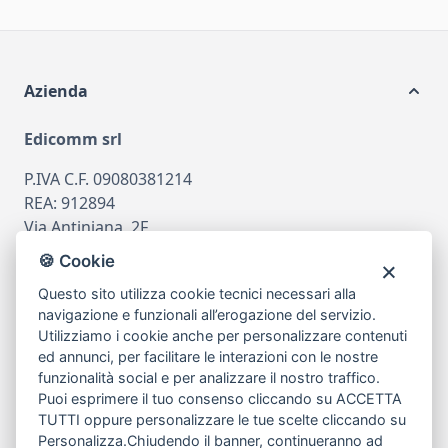
Azienda
Edicomm srl
P.IVA C.F. 09080381214
REA: 912894
Via Antiniana, 2F
80078 Pozzuoli
🍪 Cookie
tel
081.7515380
Questo sito utilizza cookie tecnici necessari alla
email
info@edicomm.it
navigazione e funzionali all’erogazione del servizio.
Utilizziamo i cookie anche per personalizzare contenuti
ed annunci, per facilitare le interazioni con le nostre
funzionalità social e per analizzare il nostro traffico.
Assistenza Clienti
Puoi esprimere il tuo consenso cliccando su ACCETTA
TUTTI oppure personalizzare le tue scelte cliccando su
Chi siamo
Personalizza
.Chiudendo il banner, continueranno ad