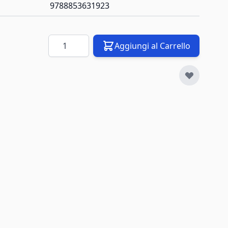
9788853631923
Quantità
Aggiungi al Carrello