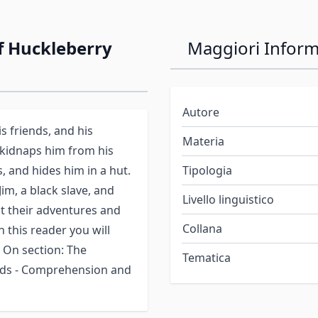
f Huckleberry
Maggiori Inform
Autore
is friends, and his
Materia
r kidnaps him from his
, and hides him in a hut.
Tipologia
m, a black slave, and
Livello linguistico
ut their adventures and
Collana
 this reader you will
s On section: The
Tematica
 words - Comprehension and