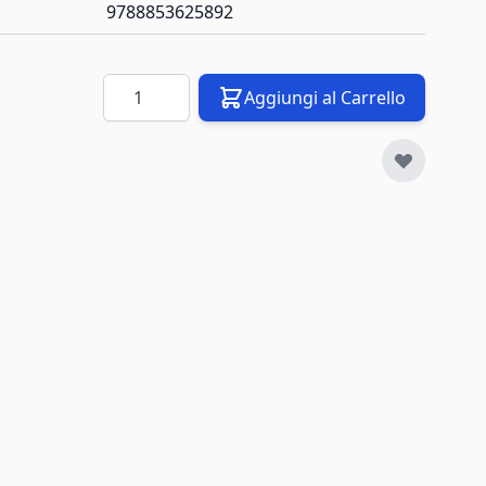
9788853625892
Quantità
Aggiungi al Carrello