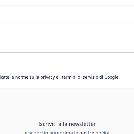
icate le
norme sulla privacy
e i
termini di servizio
di
Google
.
Iscriviti alla newsletter
e scopri in anteprima le nostre novità