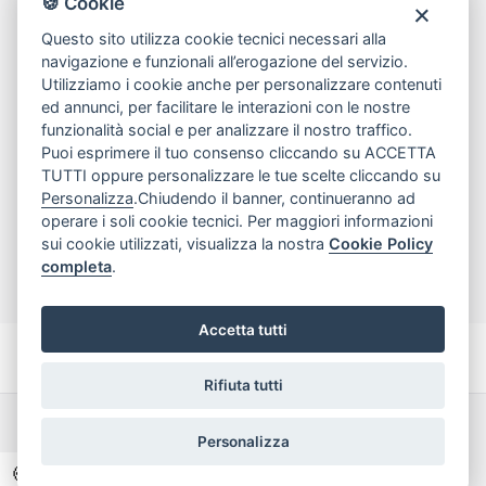
🍪 Cookie
tel
081.7515380
Questo sito utilizza cookie tecnici necessari alla
email
info@edicomm.it
navigazione e funzionali all’erogazione del servizio.
Utilizziamo i cookie anche per personalizzare contenuti
ed annunci, per facilitare le interazioni con le nostre
funzionalità social e per analizzare il nostro traffico.
Assistenza Clienti
Puoi esprimere il tuo consenso cliccando su ACCETTA
TUTTI oppure personalizzare le tue scelte cliccando su
Chi siamo
Personalizza
.Chiudendo il banner, continueranno ad
operare i soli cookie tecnici. Per maggiori informazioni
sui cookie utilizzati, visualizza la nostra
Cookie Policy
My Account
completa
.
Accetta tutti
Rifiuta tutti
Dichiarazione di accessibilità
Termini e Condizioni
Personalizza
Privacy Policy
🍪