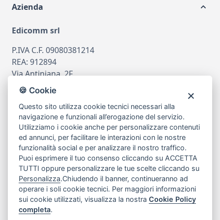
Azienda
Edicomm srl
P.IVA C.F. 09080381214
REA: 912894
Via Antiniana, 2F
80078 Pozzuoli
🍪 Cookie
tel
081.7515380
Questo sito utilizza cookie tecnici necessari alla
email
info@edicomm.it
navigazione e funzionali all’erogazione del servizio.
Utilizziamo i cookie anche per personalizzare contenuti
ed annunci, per facilitare le interazioni con le nostre
funzionalità social e per analizzare il nostro traffico.
Assistenza Clienti
Puoi esprimere il tuo consenso cliccando su ACCETTA
TUTTI oppure personalizzare le tue scelte cliccando su
Chi siamo
Personalizza
.Chiudendo il banner, continueranno ad
operare i soli cookie tecnici. Per maggiori informazioni
sui cookie utilizzati, visualizza la nostra
Cookie Policy
My Account
completa
.