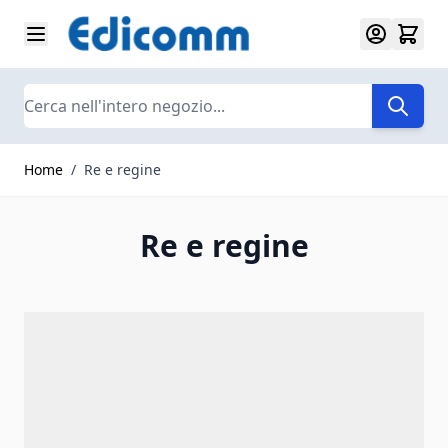
Salta al contenuto
Search
Home
/
Re e regine
Re e regine