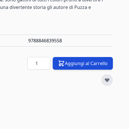
n una divertente storia gli autore di Puzza e
9788846839558
Quantità
Aggiungi al Carrello