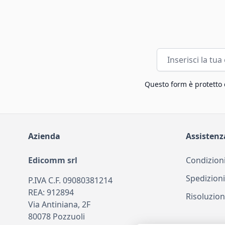
Indirizzo email
Questo form è protetto
Azienda
Assistenz
Edicomm srl
Condizioni
Spedizioni
P.IVA C.F. 09080381214
REA: 912894
Risoluzion
Via Antiniana, 2F
80078 Pozzuoli