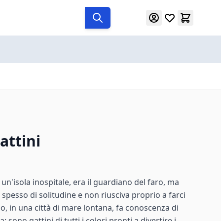
attini
un'isola inospitale, era il guardiano del faro, ma
 spesso di solitudine e non riusciva proprio a farci
no, in una città di mare lontana, fa conoscenza di
sono gattini di tutti i colori pronti a divertire i