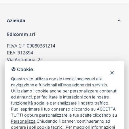
Azienda
Edicomm srl
P.IVA C.F. 09080381214
REA: 912894
Via Antiniana, 2F
80078 Pozzuoli
🍪 Cookie
tel
081.7515380
Questo sito utilizza cookie tecnici necessari alla
email
info@edicomm.it
navigazione e funzionali all’erogazione del servizio.
Utilizziamo i cookie anche per personalizzare contenuti
ed annunci, per facilitare le interazioni con le nostre
funzionalità social e per analizzare il nostro traffico.
Assistenza Clienti
Puoi esprimere il tuo consenso cliccando su ACCETTA
TUTTI oppure personalizzare le tue scelte cliccando su
Chi siamo
Personalizza
.Chiudendo il banner, continueranno ad
operare i soli cookie tecnici. Per maggiori informazioni