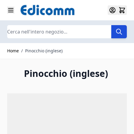
Salta al contenuto
Search
Home
/
Pinocchio (inglese)
Pinocchio (inglese)