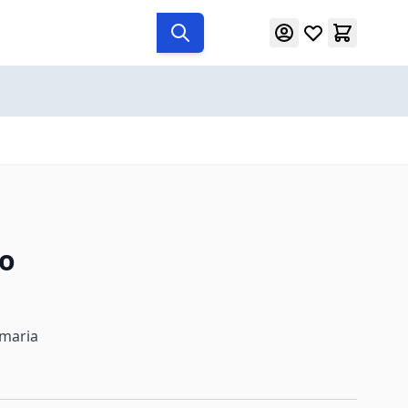
ro
rimaria