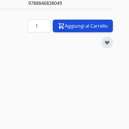
9788846838049
Quantità
Aggiungi al Carrello