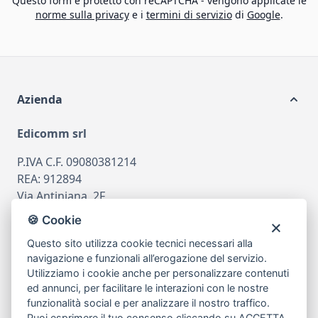
Questo form è protetto con reCAPTCHA - vengono applicate le
norme sulla privacy
e i
termini di servizio
di
Google
.
Azienda
Edicomm srl
P.IVA C.F. 09080381214
REA: 912894
Via Antiniana, 2F
80078 Pozzuoli
🍪 Cookie
tel
081.7515380
Questo sito utilizza cookie tecnici necessari alla
email
info@edicomm.it
navigazione e funzionali all’erogazione del servizio.
Utilizziamo i cookie anche per personalizzare contenuti
ed annunci, per facilitare le interazioni con le nostre
funzionalità social e per analizzare il nostro traffico.
Assistenza Clienti
Puoi esprimere il tuo consenso cliccando su ACCETTA