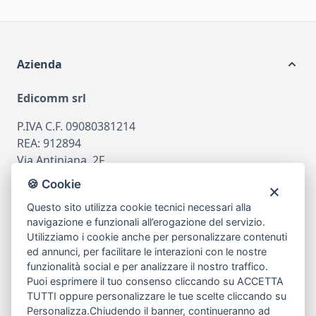
Azienda
Edicomm srl
P.IVA C.F. 09080381214
REA: 912894
Via Antiniana, 2F
80078 Pozzuoli
🍪 Cookie
tel
081.7515380
Questo sito utilizza cookie tecnici necessari alla
email
info@edicomm.it
navigazione e funzionali all’erogazione del servizio.
Utilizziamo i cookie anche per personalizzare contenuti
ed annunci, per facilitare le interazioni con le nostre
funzionalità social e per analizzare il nostro traffico.
Assistenza Clienti
Puoi esprimere il tuo consenso cliccando su ACCETTA
TUTTI oppure personalizzare le tue scelte cliccando su
Chi siamo
Personalizza
.Chiudendo il banner, continueranno ad