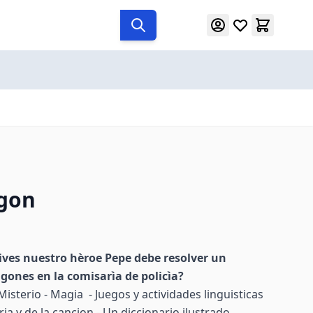
agon
tives nuestro hèroe Pepe debe resolver un
agones en la comisarìa de policìa?
isterio - Magia - Juegos y actividades linguisticas
ria y de la cancion - Un diccionario ilustrado