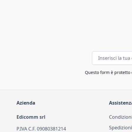
Indirizzo email
Questo form è protetto
Azienda
Assistenz
Edicomm srl
Condizioni
Spedizioni
P.IVA C.F. 09080381214