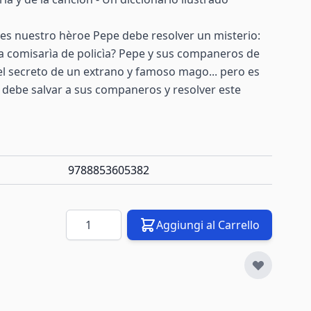
ves nuestro hèroe Pepe debe resolver un misterio:
a comisarìa de policìa? Pepe y sus companeros de
 el secreto de un extrano y famoso mago... pero es
 debe salvar a sus companeros y resolver este
9788853605382
Quantità
Aggiungi al Carrello