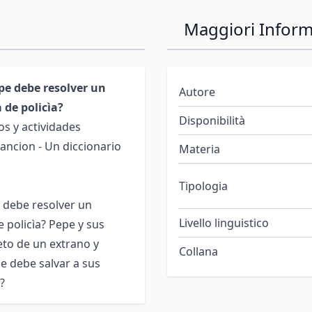
Maggiori Inform
epe debe resolver un
Autore
 de policìa?
Disponibilità
os y actividades
 cancion - Un diccionario
Materia
Tipologia
e debe resolver un
Livello linguistico
 policìa? Pepe y sus
eto de un extrano y
Collana
e debe salvar a sus
?