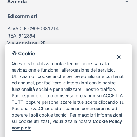
Azienda
Edicomm srl
P.IVA C.F. 09080381214
REA: 912894
Via Antiniana, 2F
80078 Pozzuoli
🍪 Cookie
tel
081.7515380
Questo sito utilizza cookie tecnici necessari alla
email
info@edicomm.it
navigazione e funzionali all’erogazione del servizio.
Utilizziamo i cookie anche per personalizzare contenuti
ed annunci, per facilitare le interazioni con le nostre
funzionalità social e per analizzare il nostro traffico.
Assistenza Clienti
Puoi esprimere il tuo consenso cliccando su ACCETTA
TUTTI oppure personalizzare le tue scelte cliccando su
Chi siamo
Personalizza
.Chiudendo il banner, continueranno ad
operare i soli cookie tecnici. Per maggiori informazioni
sui cookie utilizzati, visualizza la nostra
Cookie Policy
My Account
completa
.