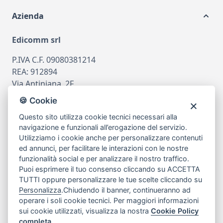
Azienda
Edicomm srl
P.IVA C.F. 09080381214
REA: 912894
Via Antiniana, 2F
80078 Pozzuoli
🍪 Cookie
tel
081.7515380
Questo sito utilizza cookie tecnici necessari alla
email
info@edicomm.it
navigazione e funzionali all’erogazione del servizio.
Utilizziamo i cookie anche per personalizzare contenuti
ed annunci, per facilitare le interazioni con le nostre
funzionalità social e per analizzare il nostro traffico.
Assistenza Clienti
Puoi esprimere il tuo consenso cliccando su ACCETTA
TUTTI oppure personalizzare le tue scelte cliccando su
Chi siamo
Personalizza
.Chiudendo il banner, continueranno ad
operare i soli cookie tecnici. Per maggiori informazioni
sui cookie utilizzati, visualizza la nostra
Cookie Policy
My Account
completa
.