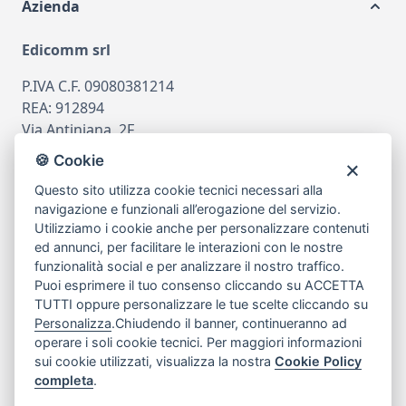
Azienda
Edicomm srl
P.IVA C.F. 09080381214
REA: 912894
Via Antiniana, 2F
80078 Pozzuoli
🍪 Cookie
tel
081.7515380
Questo sito utilizza cookie tecnici necessari alla
email
info@edicomm.it
navigazione e funzionali all’erogazione del servizio.
Utilizziamo i cookie anche per personalizzare contenuti
ed annunci, per facilitare le interazioni con le nostre
funzionalità social e per analizzare il nostro traffico.
Assistenza Clienti
Puoi esprimere il tuo consenso cliccando su ACCETTA
TUTTI oppure personalizzare le tue scelte cliccando su
Chi siamo
Personalizza
.Chiudendo il banner, continueranno ad
operare i soli cookie tecnici. Per maggiori informazioni
sui cookie utilizzati, visualizza la nostra
Cookie Policy
My Account
completa
.