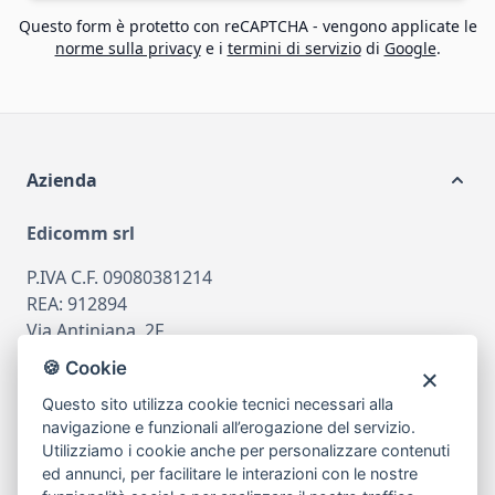
Questo form è protetto con reCAPTCHA - vengono applicate le
norme sulla privacy
e i
termini di servizio
di
Google
.
Azienda
Edicomm srl
P.IVA C.F. 09080381214
REA: 912894
Via Antiniana, 2F
80078 Pozzuoli
🍪 Cookie
tel
081.7515380
Questo sito utilizza cookie tecnici necessari alla
email
info@edicomm.it
navigazione e funzionali all’erogazione del servizio.
Utilizziamo i cookie anche per personalizzare contenuti
ed annunci, per facilitare le interazioni con le nostre