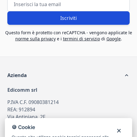
Indirizzo email
Iscriviti
Questo form è protetto con reCAPTCHA - vengono applicate le
norme sulla privacy
e i
termini di servizio
di
Google
.
Azienda
Edicomm srl
P.IVA C.F. 09080381214
REA: 912894
Via Antiniana, 2F
80078 Pozzuoli
🍪 Cookie
tel
081.7515380