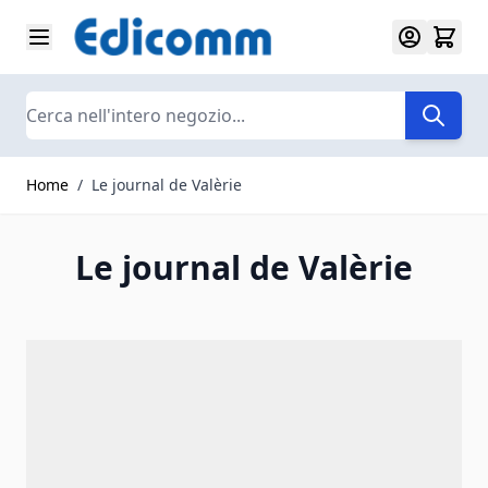
Salta al contenuto
Search
Home
/
Le journal de Valèrie
Le journal de Valèrie