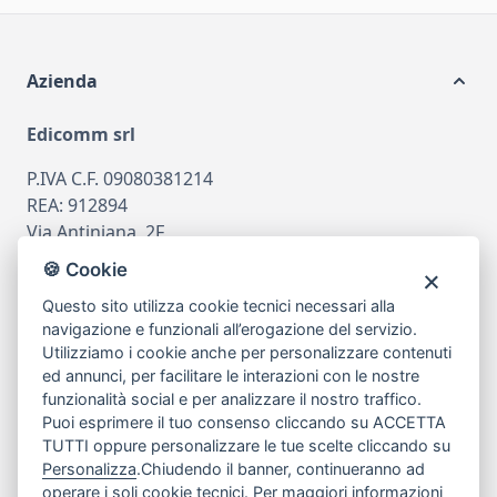
Azienda
Edicomm srl
P.IVA C.F. 09080381214
REA: 912894
Via Antiniana, 2F
80078 Pozzuoli
🍪 Cookie
tel
081.7515380
Questo sito utilizza cookie tecnici necessari alla
email
info@edicomm.it
navigazione e funzionali all’erogazione del servizio.
Utilizziamo i cookie anche per personalizzare contenuti
ed annunci, per facilitare le interazioni con le nostre
funzionalità social e per analizzare il nostro traffico.
Assistenza Clienti
Puoi esprimere il tuo consenso cliccando su ACCETTA
TUTTI oppure personalizzare le tue scelte cliccando su
Chi siamo
Personalizza
.Chiudendo il banner, continueranno ad
operare i soli cookie tecnici. Per maggiori informazioni