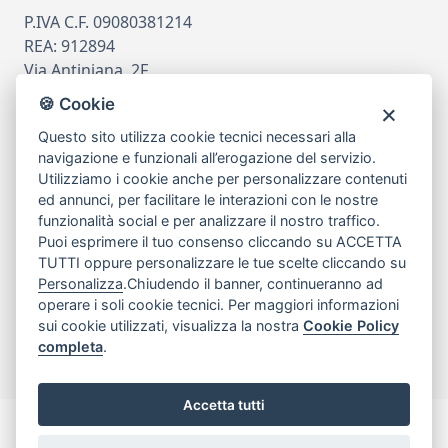
P.IVA C.F. 09080381214
REA: 912894
Via Antiniana, 2F
80078 Pozzuoli
🍪 Cookie
tel
081.7515380
Questo sito utilizza cookie tecnici necessari alla
email
info@edicomm.it
navigazione e funzionali all’erogazione del servizio.
Utilizziamo i cookie anche per personalizzare contenuti
ed annunci, per facilitare le interazioni con le nostre
funzionalità social e per analizzare il nostro traffico.
Assistenza Clienti
Puoi esprimere il tuo consenso cliccando su ACCETTA
TUTTI oppure personalizzare le tue scelte cliccando su
Chi siamo
Personalizza
.Chiudendo il banner, continueranno ad
operare i soli cookie tecnici. Per maggiori informazioni
sui cookie utilizzati, visualizza la nostra
Cookie Policy
My Account
completa
.
Accetta tutti