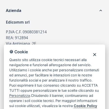
Azienda
Edicomm srl
P.IVA C.F. 09080381214
REA: 912894
Via Antiniana, 2F
80078 Pozzuoli
🍪 Cookie
tel
081.7515380
Questo sito utilizza cookie tecnici necessari alla
email
info@edicomm.it
navigazione e funzionali all’erogazione del servizio.
Utilizziamo i cookie anche per personalizzare contenuti
ed annunci, per facilitare le interazioni con le nostre
funzionalità social e per analizzare il nostro traffico.
Assistenza Clienti
Puoi esprimere il tuo consenso cliccando su ACCETTA
TUTTI oppure personalizzare le tue scelte cliccando su
Chi siamo
Personalizza
.Chiudendo il banner, continueranno ad
operare i soli cookie tecnici. Per maggiori informazioni
sui cookie utilizzati, visualizza la nostra
Cookie Policy
My Account