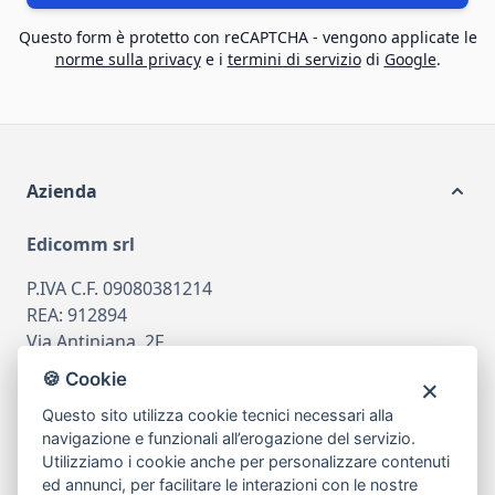
Questo form è protetto con reCAPTCHA - vengono applicate le
norme sulla privacy
e i
termini di servizio
di
Google
.
Azienda
Edicomm srl
P.IVA C.F. 09080381214
REA: 912894
Via Antiniana, 2F
80078 Pozzuoli
🍪 Cookie
tel
081.7515380
Questo sito utilizza cookie tecnici necessari alla
email
info@edicomm.it
navigazione e funzionali all’erogazione del servizio.
Utilizziamo i cookie anche per personalizzare contenuti
ed annunci, per facilitare le interazioni con le nostre