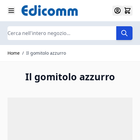
Salta al contenuto
Search
Home
/
Il gomitolo azzurro
Il gomitolo azzurro