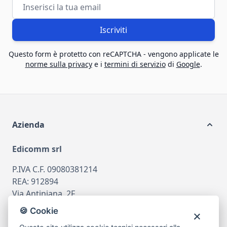
Indirizzo email
Iscriviti
Questo form è protetto con reCAPTCHA - vengono applicate le
norme sulla privacy
e i
termini di servizio
di
Google
.
Azienda
Edicomm srl
P.IVA C.F. 09080381214
REA: 912894
Via Antiniana, 2F
80078 Pozzuoli
🍪 Cookie
tel
081.7515380