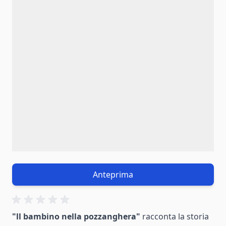
Anteprima
"ll bambino nella pozzanghera"
racconta la storia