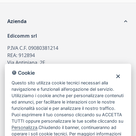
Azienda
Edicomm srl
P.IVA C.F. 09080381214
REA: 912894
Via Antiniana, 2F
80078 Pozzuoli
🍪 Cookie
tel
081.7515380
Questo sito utilizza cookie tecnici necessari alla
email
info@edicomm.it
navigazione e funzionali all’erogazione del servizio.
Utilizziamo i cookie anche per personalizzare contenuti
ed annunci, per facilitare le interazioni con le nostre
funzionalità social e per analizzare il nostro traffico.
Assistenza Clienti
Puoi esprimere il tuo consenso cliccando su ACCETTA
TUTTI oppure personalizzare le tue scelte cliccando su
Chi siamo
Personalizza
.Chiudendo il banner, continueranno ad
operare i soli cookie tecnici. Per maggiori informazioni