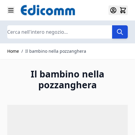
Salta al contenuto
Search
Home
/
Il bambino nella pozzanghera
Il bambino nella
pozzanghera