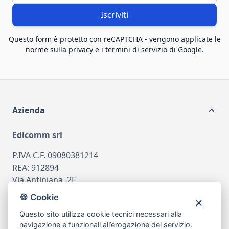
Iscriviti
Questo form è protetto con reCAPTCHA - vengono applicate le
norme sulla privacy
e i
termini di servizio
di
Google
.
Azienda
Edicomm srl
P.IVA C.F. 09080381214
REA: 912894
Via Antiniana, 2F
80078 Pozzuoli
🍪 Cookie
tel
081.7515380
Questo sito utilizza cookie tecnici necessari alla
email
info@edicomm.it
navigazione e funzionali all’erogazione del servizio.