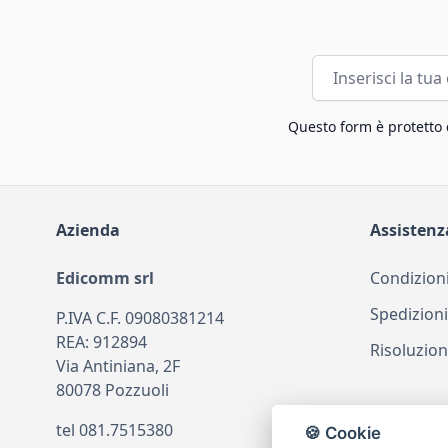
Indirizzo email
Questo form è protetto
Azienda
Assistenz
Edicomm srl
Condizioni
Spedizioni
P.IVA C.F. 09080381214
REA: 912894
Risoluzion
Via Antiniana, 2F
80078 Pozzuoli
tel
081.7515380
🍪 Cookie