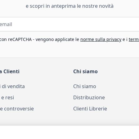
e scopri in anteprima le nostre novità
 con reCAPTCHA - vengono applicate le
norme sulla privacy
e i
termi
a Clienti
Chi siamo
 di vendita
Chi siamo
 e resi
Distribuzione
e controversie
Clienti Librerie