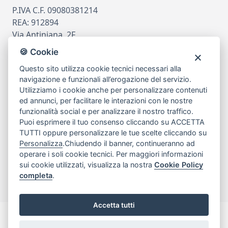
P.IVA C.F. 09080381214
REA: 912894
Via Antiniana, 2F
80078 Pozzuoli
🍪 Cookie
tel
081.7515380
Questo sito utilizza cookie tecnici necessari alla
email
info@edicomm.it
navigazione e funzionali all’erogazione del servizio.
Utilizziamo i cookie anche per personalizzare contenuti
ed annunci, per facilitare le interazioni con le nostre
funzionalità social e per analizzare il nostro traffico.
Assistenza Clienti
Puoi esprimere il tuo consenso cliccando su ACCETTA
TUTTI oppure personalizzare le tue scelte cliccando su
Chi siamo
Personalizza
.Chiudendo il banner, continueranno ad
operare i soli cookie tecnici. Per maggiori informazioni
sui cookie utilizzati, visualizza la nostra
Cookie Policy
My Account
completa
.
Accetta tutti