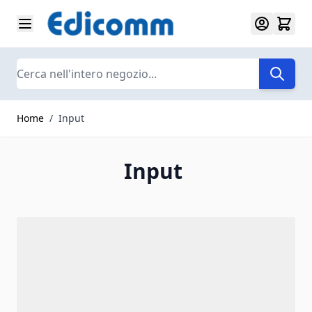
Salta al contenuto
Search
Home
/
Input
Input