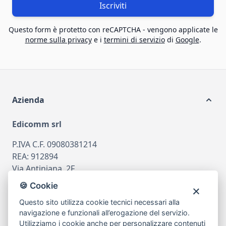
Iscriviti
Questo form è protetto con reCAPTCHA - vengono applicate le
norme sulla privacy
e i
termini di servizio
di
Google
.
Azienda
Edicomm srl
P.IVA C.F. 09080381214
REA: 912894
Via Antiniana, 2F
80078 Pozzuoli
🍪 Cookie
tel
081.7515380
Questo sito utilizza cookie tecnici necessari alla
email
info@edicomm.it
navigazione e funzionali all’erogazione del servizio.
Utilizziamo i cookie anche per personalizzare contenuti