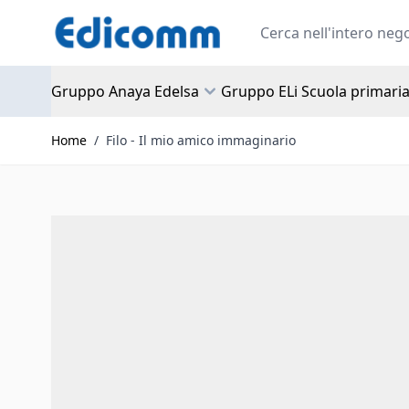
Salta al contenuto
Search
Gruppo Anaya Edelsa
Gruppo ELi Scuola primari
Home
/
Filo - Il mio amico immaginario