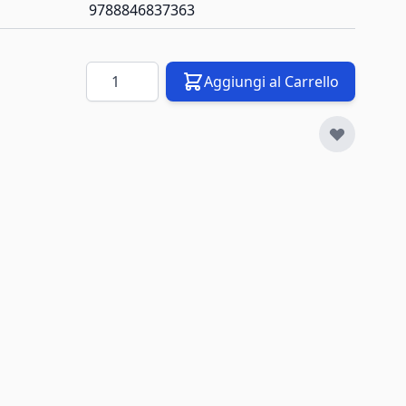
9788846837363
Quantità
Aggiungi al Carrello