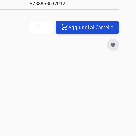
9788853632012
Quantità
Aggiungi al Carrello