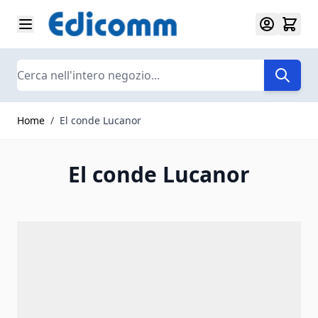
Salta al contenuto
Search
Home
/
El conde Lucanor
El conde Lucanor