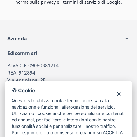
norme sulla privacy
e i
termini di servizio
di
Google
.
Azienda
Edicomm srl
P.IVA C.F. 09080381214
REA: 912894
Via Antiniana, 2F
80078 Pozzuoli
🍪 Cookie
tel
081.7515380
Questo sito utilizza cookie tecnici necessari alla
email
info@edicomm.it
navigazione e funzionali all’erogazione del servizio.
Utilizziamo i cookie anche per personalizzare contenuti
ed annunci, per facilitare le interazioni con le nostre
funzionalità social e per analizzare il nostro traffico.
Assistenza Clienti
Puoi esprimere il tuo consenso cliccando su ACCETTA