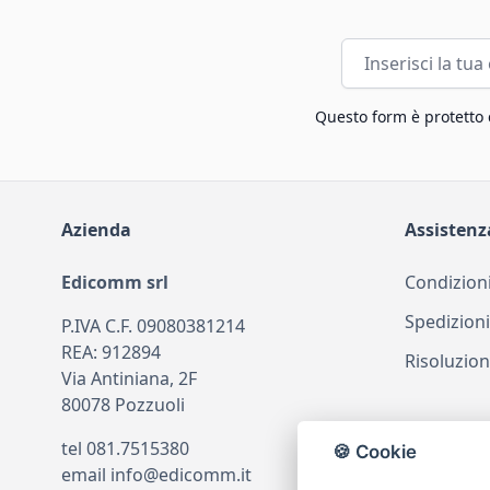
Indirizzo email
Questo form è protetto
Azienda
Assistenz
Edicomm srl
Condizioni
Spedizioni
P.IVA C.F. 09080381214
REA: 912894
Risoluzion
Via Antiniana, 2F
80078 Pozzuoli
tel
081.7515380
🍪 Cookie
email
info@edicomm.it