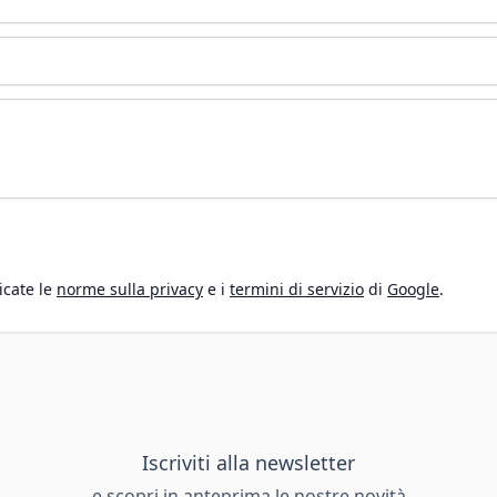
icate le
norme sulla privacy
e i
termini di servizio
di
Google
.
Iscriviti alla newsletter
e scopri in anteprima le nostre novità