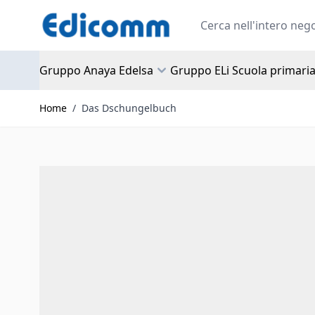
Salta al contenuto
Search
Gruppo Anaya Edelsa
Gruppo ELi Scuola primari
Home
/
Das Dschungelbuch