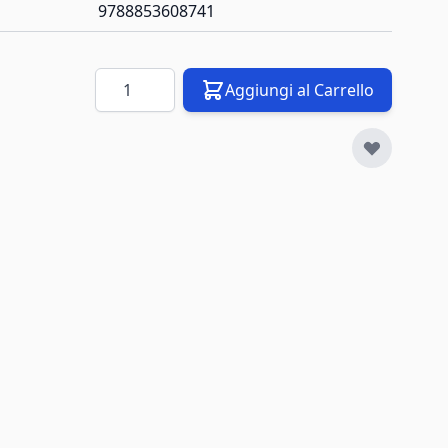
9788853608741
Quantità
Aggiungi al Carrello